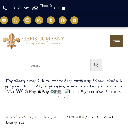
Προφίλ
0
€
210 6824539
Παράδοση εντός 24h σε επιλεγμένες συνθέσεις δώρου εύκολα &
γρήγορα. Αποστολές παγκοσμίως – πάντα σε luxury συσκευασία.
Viva
(έως 3 άτοκες
δόσεις).
Αρχική σελίδα
/
Συνθέσεις Δώρου
/
ΓΥΝΑΙΚΑ
/ The Red Velvet
Jewelry Box