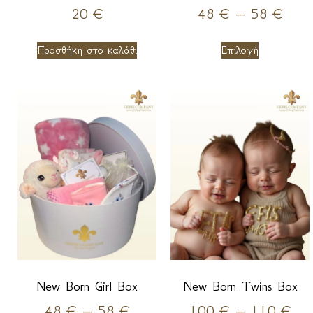
20
€
48
€
–
58
€
Προσθήκη στο καλάθι
Επιλογή
New Born Girl Box
New Born Twins Box
48
€
–
58
€
100
€
–
110
€