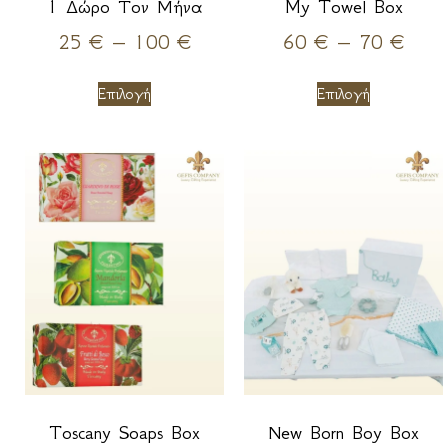
1 Δώρο Τον Μήνα
My Towel Box
25
€
–
100
€
60
€
–
70
€
Επιλογή
Επιλογή
Toscany Soaps Box
Νew Born Boy Box