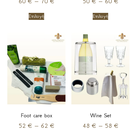
60
€
–
70
€
50
€
–
60
€
Επιλογή
Επιλογή
Foot care box
Wine Set
52
€
–
62
€
48
€
–
58
€