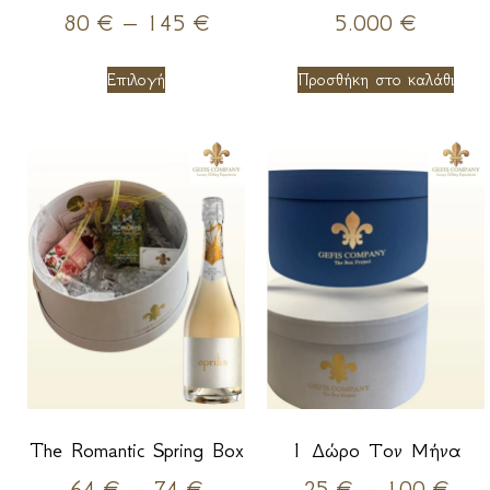
80
€
–
145
€
5.000
€
Επιλογή
Προσθήκη στο καλάθι
The Romantic Spring Box
1 Δώρο Τον Μήνα
64
€
–
74
€
25
€
–
100
€