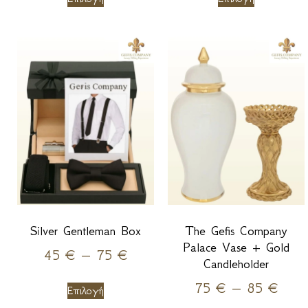
Silver Gentleman Box
The Gefis Company
Palace Vase + Gold
45
€
–
75
€
Candleholder
75
€
–
85
€
Επιλογή